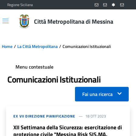
Regione Siciliana
Vai al contenuto principale
Vai al menu principale
Città Metropolitana di Messina
Home
La Città Metropolitana
Comunicazioni Istituzionali
Menu contestuale
Comunicazioni Istituzionali
Fai una ricerca
EX VII DIREZIONE PIANIFICAZIONE
18 OTT 2023
XII Settimana della Sicurezza: esercitazione di
protezione civile "Messina Risk SIS.MA.