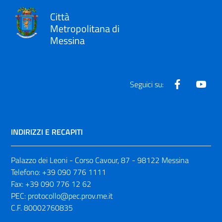
Città
Metropolitana di
Messina
Facebook
Yout
Seguici su:
INDIRIZZI E RECAPITI
Palazzo dei Leoni - Corso Cavour, 87 - 98122 Messina
Telefono:
+39 090 776 1111
Fax:
+39 090 776 12 62
PEC:
protocollo@pec.prov.me.it
C.F. 80002760835