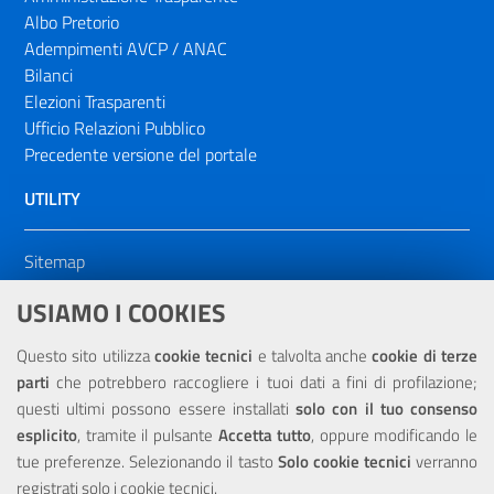
Albo Pretorio
Adempimenti AVCP / ANAC
Bilanci
Elezioni Trasparenti
Ufficio Relazioni Pubblico
Precedente versione del portale
UTILITY
Sitemap
Dichiarazione di accessibilità
USIAMO I COOKIES
NOTE LEGALI
Questo sito utilizza
cookie tecnici
e talvolta anche
cookie di terze
parti
che potrebbero raccogliere i tuoi dati a fini di profilazione;
Privacy
questi ultimi possono essere installati
solo con il tuo consenso
esplicito
, tramite il pulsante
Accetta tutto
, oppure modificando le
tue preferenze. Selezionando il tasto
Solo cookie tecnici
verranno
registrati solo i cookie tecnici.