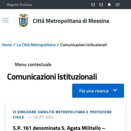
Regione Siciliana
Vai al contenuto principale
Vai al menu principale
Città Metropolitana di Messina
Home
La Città Metropolitana
Comunicazioni Istituzionali
Menu contestuale
Comunicazioni Istituzionali
Fai una ricerca
III DIREZIONE VIABILITÀ METROPOLITANA E PROTEZIONE
CIVILE
16 OTT 2023
S.P. 161 denominata S. Agata Militello –