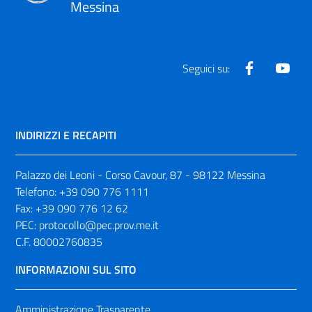
Messina
Facebook
Yout
Seguici su:
INDIRIZZI E RECAPITI
Palazzo dei Leoni - Corso Cavour, 87 - 98122 Messina
Telefono:
+39 090 776 1111
Fax:
+39 090 776 12 62
PEC:
protocollo@pec.prov.me.it
C.F. 80002760835
INFORMAZIONI SUL SITO
Amministrazione Trasparente