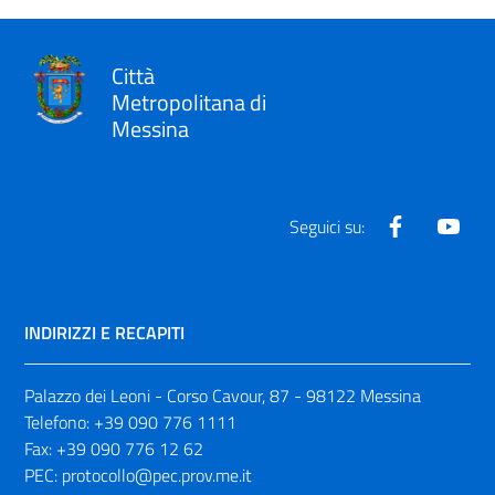
Città
Metropolitana di
Messina
Facebook
Yout
Seguici su:
INDIRIZZI E RECAPITI
Palazzo dei Leoni - Corso Cavour, 87 - 98122 Messina
Telefono:
+39 090 776 1111
Fax:
+39 090 776 12 62
PEC:
protocollo@pec.prov.me.it