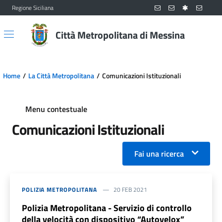
Regione Siciliana
Vai al contenuto principale
Vai al menu principale
Città Metropolitana di Messina
Home
La Città Metropolitana
Comunicazioni Istituzionali
Menu contestuale
Comunicazioni Istituzionali
Fai una ricerca
POLIZIA METROPOLITANA
20 FEB 2021
Polizia Metropolitana - Servizio di controllo
della velocità con dispositivo “Autovelox”