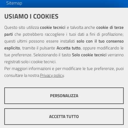
Sitemap
Dichiarazione di accessibilità
USIAMO I COOKIES
NOTE LEGALI
Questo sito utilizza
cookie tecnici
e talvolta anche
cookie di terze
parti
che potrebbero raccogliere i tuoi dati a fini di profilazione;
Privacy
questi ultimi possono essere installati
solo con il tuo consenso
esplicito
, tramite il pulsante
Accetta tutto
, oppure modificando le
tue preferenze. Selezionando il tasto
Solo cookie tecnici
verranno
registrati solo i cookie tecnici.
Per maggiori informazioni e per modificare le tue preferenze, puoi
Portale realizzato con la partecipazione finanziaria dell'Unione
consultare la nostra
Europea tramite i fondi del POR Sicilia 2000/2006 Misura 6.05 -
Privacy policy
.
Fondo FESR
PERSONALIZZA
COOKIE TECNICI
Questi cookie consentono la corretta navigazione del sito e la rendono
ACCETTA TUTTO
ottimale per ogni utente. Essi non raccolgono i tuoi dati e le tue
informazioni di navigazione per scopi di marketing e profilazione, e