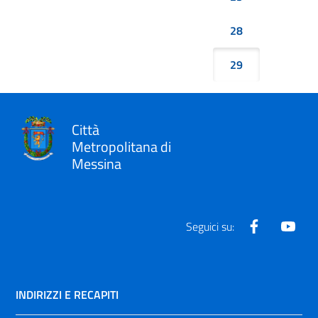
28
29
Città
Metropolitana di
Messina
Facebook
Yout
Seguici su:
INDIRIZZI E RECAPITI