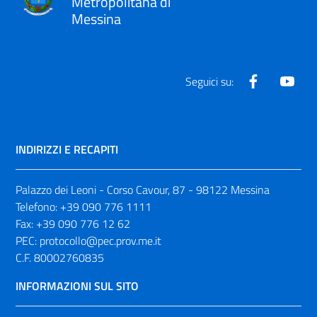
Metropolitana di
Messina
Facebook
Yout
Seguici su:
INDIRIZZI E RECAPITI
Palazzo dei Leoni - Corso Cavour, 87 - 98122 Messina
Telefono:
+39 090 776 1111
Fax:
+39 090 776 12 62
PEC:
protocollo@pec.prov.me.it
C.F. 80002760835
INFORMAZIONI SUL SITO