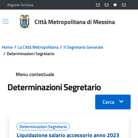
Regione Siciliana
Vai al contenuto principale
Vai al menu principale
Città Metropolitana di Messina
Home
La Città Metropolitana
Il Segretario Generale
Determinazioni Segretario
Menu contestuale
Determinazioni Segretario
Cerca
Determinazioni Segretario
Liquidazione salario accessorio anno 2023