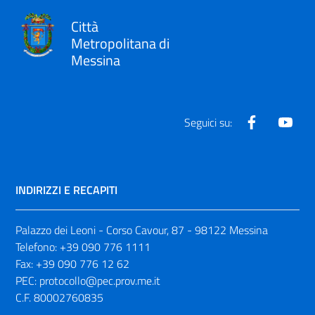
Città
Metropolitana di
Messina
Facebook
Yout
Seguici su:
INDIRIZZI E RECAPITI
Palazzo dei Leoni - Corso Cavour, 87 - 98122 Messina
Telefono:
+39 090 776 1111
Fax:
+39 090 776 12 62
PEC:
protocollo@pec.prov.me.it
C.F. 80002760835