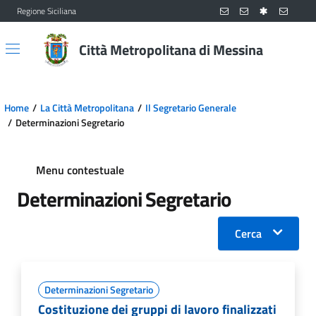
Regione Siciliana
Vai al contenuto principale
Vai al menu principale
Città Metropolitana di Messina
Home
La Città Metropolitana
Il Segretario Generale
Determinazioni Segretario
Menu contestuale
Determinazioni Segretario
Cerca
Determinazioni Segretario
Costituzione dei gruppi di lavoro finalizzati