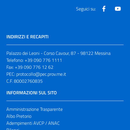
Facebook
Yout
Seguici su:
INDIRIZZI E RECAPITI
Palazzo dei Leoni - Corso Cavour, 87 - 98122 Messina
Telefono:
+39 090 776 1111
Fax:
+39 090 776 12 62
PEC:
protocollo@pec.prov.me.it
C.F. 80002760835
INFORMAZIONI SUL SITO
Amministrazione Trasparente
Albo Pretorio
Adempimenti AVCP / ANAC
Bilanci