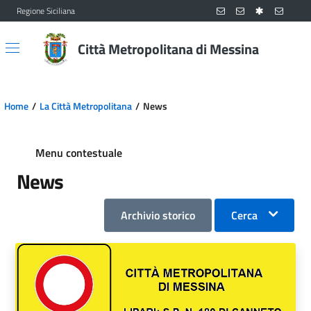
Regione Siciliana
Vai al contenuto principale
Vai al menu principale
Città Metropolitana di Messina
Home
La Città Metropolitana
News
Menu contestuale
News
Archivio storico
Cerca