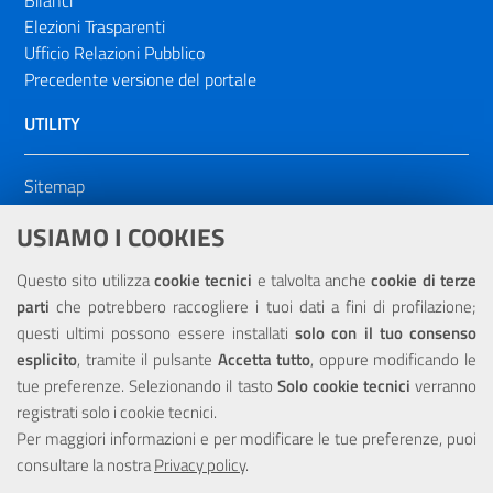
Elezioni Trasparenti
Ufficio Relazioni Pubblico
Precedente versione del portale
UTILITY
Sitemap
Dichiarazione di accessibilità
USIAMO I COOKIES
NOTE LEGALI
Questo sito utilizza
cookie tecnici
e talvolta anche
cookie di terze
parti
che potrebbero raccogliere i tuoi dati a fini di profilazione;
Privacy
questi ultimi possono essere installati
solo con il tuo consenso
esplicito
, tramite il pulsante
Accetta tutto
, oppure modificando le
tue preferenze. Selezionando il tasto
Solo cookie tecnici
verranno
registrati solo i cookie tecnici.
Per maggiori informazioni e per modificare le tue preferenze, puoi
Portale realizzato con la partecipazione finanziaria dell'Unione
Europea tramite i fondi del POR Sicilia 2000/2006 Misura 6.05 -
consultare la nostra
Privacy policy
.
Fondo FESR