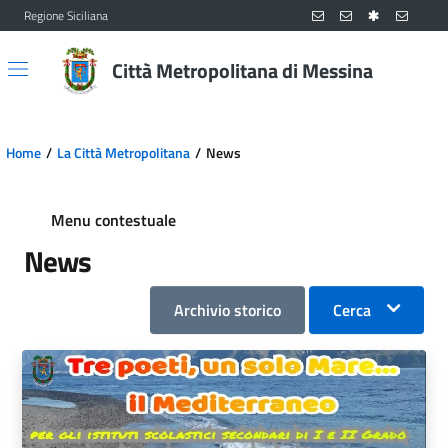
Regione Siciliana
Vai al contenuto principale
Vai al menu principale
Città Metropolitana di Messina
Home
La Città Metropolitana
News
Menu contestuale
News
Archivio storico
Cerca