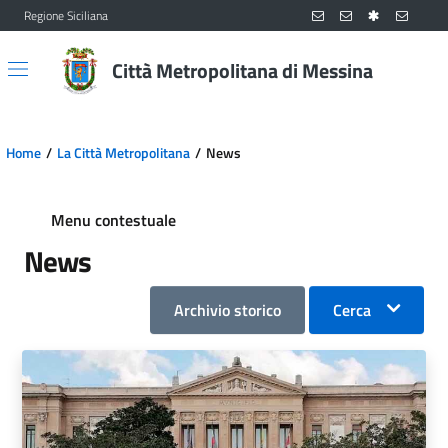
Regione Siciliana
Vai al contenuto principale
Vai al menu principale
Città Metropolitana di Messina
Home
La Città Metropolitana
News
Menu contestuale
News
Archivio storico
Cerca