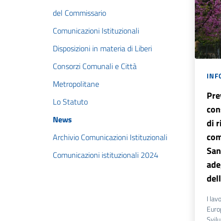
del Commissario
Comunicazioni Istituzionali
Disposizioni in materia di Liberi
Consorzi Comunali e Città
INF
Metropolitane
Pre
Lo Statuto
con
News
di 
com
Archivio Comunicazioni Istituzionali
San
Comunicazioni istituzionali 2024
ade
del
I lav
Euro
Svil