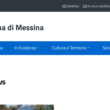
WebMail
Archivio WebMa
na di Messina
ma
In Evidenza
Cultura e Territorio
Serv
ws