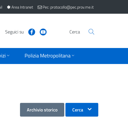
il
Area Intranet
Pec: protocollo@pec.prov.me.it
Seguici su
Cerca
izi
Polizia Metropolitana
Archivio storico
Cerca