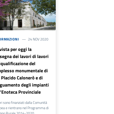
ORMAZIONI
24 NOV 2020
vista per oggi la
segna dei lavori di lavori
riqualificazione del
plesso monumentale di
 Placido Calonerò e di
guamento degli impianti
l’Enoteca Provinciale
ori sono finanziati dalla Comunità
pea e rientrano nel Programma di
uppo Rurale 2014-2020