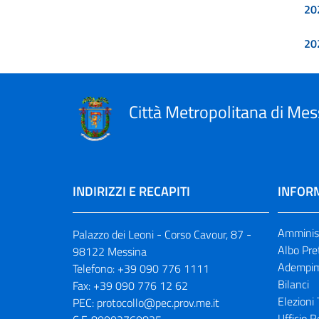
20
20
Città Metropolitana di Mes
INDIRIZZI E RECAPITI
INFORM
Amminist
Palazzo dei Leoni - Corso Cavour, 87 -
Albo Pre
98122 Messina
Adempim
Telefono:
+39 090 776 1111
Bilanci
Fax:
+39 090 776 12 62
Elezioni 
PEC:
protocollo@pec.prov.me.it
Ufficio R