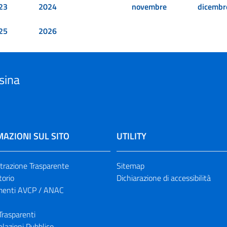
23
2024
novembre
dicembr
25
2026
sina
AZIONI SUL SITO
UTILITY
razione Trasparente
Sitemap
torio
Dichiarazione di accessibilità
enti AVCP / ANAC
Trasparenti
elazioni Pubblico