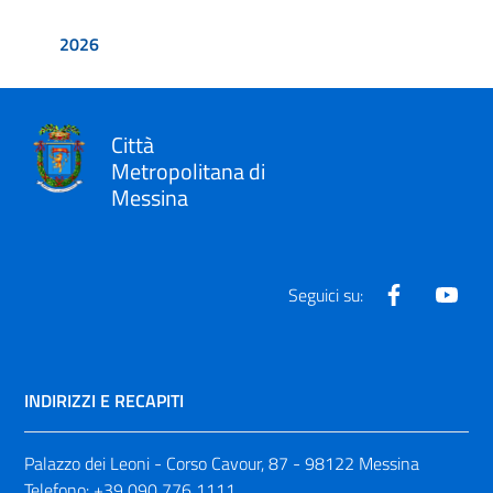
2026
Città
Metropolitana di
Messina
Facebook
Yout
Seguici su:
INDIRIZZI E RECAPITI
Palazzo dei Leoni - Corso Cavour, 87 - 98122 Messina
Telefono:
+39 090 776 1111