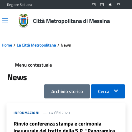
Regione Siciliana
Vai al contenuto principale
Vai al menu principale
Città Metropolitana di Messina
Home
La Città Metropolitana
News
Menu contestuale
News
Archivio storico
Cerca
INFORMAZIONI
04 GEN 2020
Rinvio conferenza stampa e cerimonia
inaugurale del tratto della S.P. “Panoramica