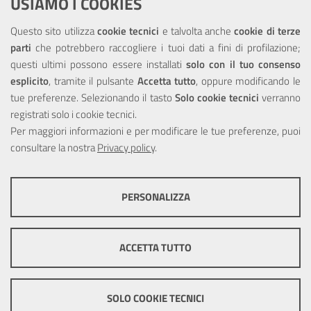
USIAMO I COOKIES
NOTE LEGALI
Questo sito utilizza
cookie tecnici
e talvolta anche
cookie di terze
parti
che potrebbero raccogliere i tuoi dati a fini di profilazione;
Privacy
questi ultimi possono essere installati
solo con il tuo consenso
esplicito
, tramite il pulsante
Accetta tutto
, oppure modificando le
tue preferenze. Selezionando il tasto
Solo cookie tecnici
verranno
registrati solo i cookie tecnici.
Per maggiori informazioni e per modificare le tue preferenze, puoi
Portale realizzato con la partecipazione finanziaria dell'Unione
consultare la nostra
Europea tramite i fondi del POR Sicilia 2000/2006 Misura 6.05 -
Privacy policy
.
Fondo FESR
PERSONALIZZA
COOKIE TECNICI
Questi cookie consentono la corretta navigazione del sito e la rendono
ACCETTA TUTTO
ottimale per ogni utente. Essi non raccolgono i tuoi dati e le tue
informazioni di navigazione per scopi di marketing e profilazione, e
pertanto possono essere utilizzati senza bisogno di acquisire il tuo
© Copyright 2025 Città Metropolitana di Messina -
Credits
|
consenso.
SOLO COOKIE TECNICI
Impostazioni Cookie