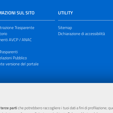
AZIONI SUL SITO
UTILITY
razione Trasparente
Sitemap
torio
Dichiarazione di accessibilità
enti AVCP / ANAC
Trasparenti
elazioni Pubblico
te versione del portale
ione finanziaria dell'Unione Europea tramite i fondi del POR Sicil
 terze parti
che potrebbero raccogliere i tuoi dati a fini di profilazione; q