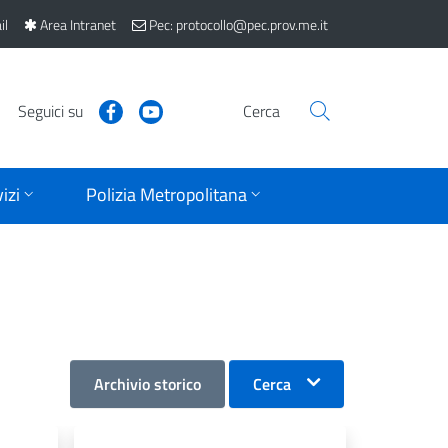
il
Area Intranet
Pec: protocollo@pec.prov.me.it
Seguici su
Cerca
izi
Polizia Metropolitana
Archivio storico
Cerca