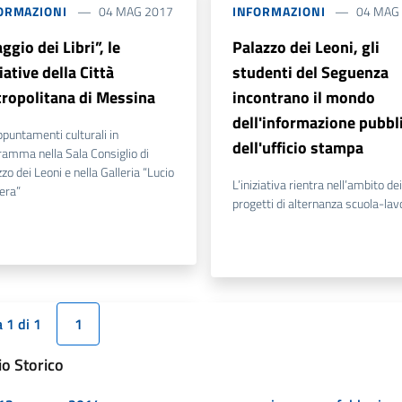
ORMAZIONI
04 MAG 2017
INFORMAZIONI
04 MAG
ggio dei Libri”, le
Palazzo dei Leoni, gli
iative della Città
studenti del Seguenza
ropolitana di Messina
incontrano il mondo
dell'informazione pubbl
ppuntamenti culturali in
dell'ufficio stampa
ramma nella Sala Consiglio di
zo dei Leoni e nella Galleria “Lucio
L’iniziativa rientra nell’ambito dei
era”
progetti di alternanza scuola-lav
 1 di 1
1
io Storico