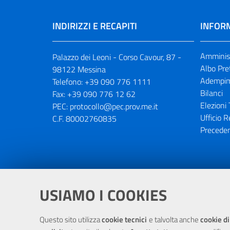
INDIRIZZI E RECAPITI
INFORM
Amminist
Palazzo dei Leoni - Corso Cavour, 87 -
Albo Pre
98122 Messina
Adempim
Telefono:
+39 090 776 1111
Bilanci
Fax:
+39 090 776 12 62
Elezioni 
PEC:
protocollo@pec.prov.me.it
Ufficio R
C.F. 80002760835
Preceden
Portale realizzato con la partecipaz
USIAMO I COOKIES
Questo sito utilizza
cookie tecnici
e talvolta anche
cookie di