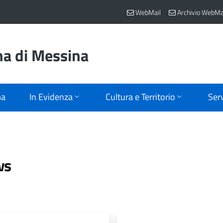
WebMail
Archivio WebMa
na di Messina
ma
In Evidenza
Cultura e Territorio
Serv
ws