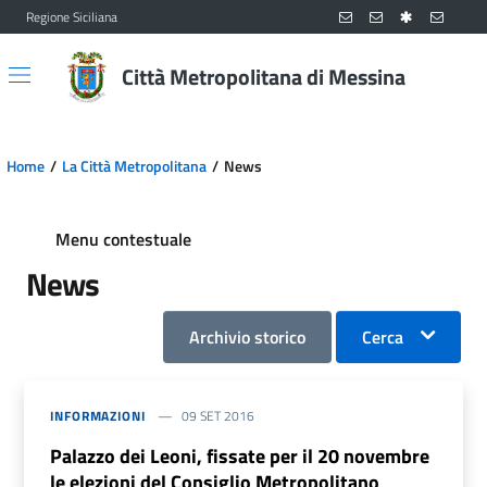
Regione Siciliana
Vai al contenuto principale
Vai al menu principale
Città Metropolitana di Messina
Home
La Città Metropolitana
News
Menu contestuale
News
Archivio storico
Cerca
INFORMAZIONI
09 SET 2016
Palazzo dei Leoni, fissate per il 20 novembre
le elezioni del Consiglio Metropolitano