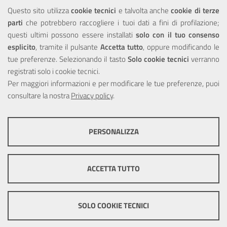
Questo sito utilizza
cookie tecnici
e talvolta anche
cookie di terze
parti
che potrebbero raccogliere i tuoi dati a fini di profilazione;
Privacy
questi ultimi possono essere installati
solo con il tuo consenso
esplicito
, tramite il pulsante
Accetta tutto
, oppure modificando le
tue preferenze. Selezionando il tasto
Solo cookie tecnici
verranno
registrati solo i cookie tecnici.
Per maggiori informazioni e per modificare le tue preferenze, puoi
Portale realizzato con la partecipazione finanziaria dell'Unione
consultare la nostra
Europea tramite i fondi del POR Sicilia 2000/2006 Misura 6.05 -
Privacy policy
.
Fondo FESR
PERSONALIZZA
COOKIE TECNICI
Questi cookie consentono la corretta navigazione del sito e la rendono
ACCETTA TUTTO
ottimale per ogni utente. Essi non raccolgono i tuoi dati e le tue
informazioni di navigazione per scopi di marketing e profilazione, e
pertanto possono essere utilizzati senza bisogno di acquisire il tuo
© Copyright 2025 Città Metropolitana di Messina -
Credits
|
consenso.
SOLO COOKIE TECNICI
Impostazioni Cookie
Mostra altre informazioni