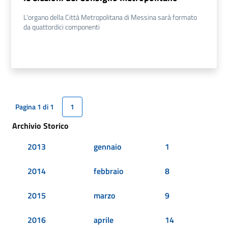
L'organo della Città Metropolitana di Messina sarà formato
da quattordici componenti
Pagina 1 di 1
1
Archivio Storico
2013
gennaio
1
2014
febbraio
8
2015
marzo
9
2016
aprile
14