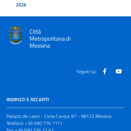
2026
Città
Metropolitana di
Messina
Facebook
Yout
Seguici su:
INDIRIZZI E RECAPITI
Palazzo dei Leoni - Corso Cavour, 87 - 98122 Messina
Telefono:
+39 090 776 1111
Fax:
+39 090 776 12 62