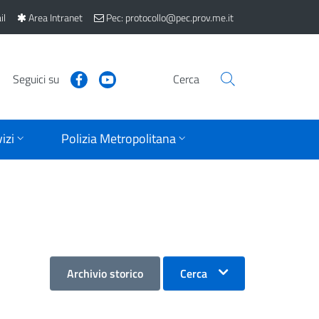
il
Area Intranet
Pec: protocollo@pec.prov.me.it
Seguici su
Cerca
izi
Polizia Metropolitana
Archivio storico
Cerca