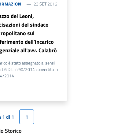
ORMAZIONI
23 SET 2016
azzo dei Leoni,
cisazioni del sindaco
ropolitano sul
ferimento dell'incarico
igenziale all'avv. Calabrò
arico è stato assegnato ai sensi
art.6 D.L. n.90/2014 convertito in
14/2014
 1 di 1
1
io Storico