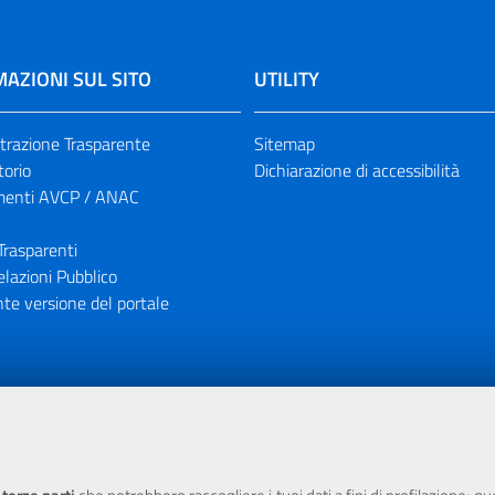
AZIONI SUL SITO
UTILITY
razione Trasparente
Sitemap
torio
Dichiarazione di accessibilità
enti AVCP / ANAC
Trasparenti
elazioni Pubblico
te versione del portale
ione finanziaria dell'Unione Europea tramite i fondi del POR Sicil