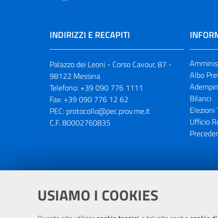
INDIRIZZI E RECAPITI
INFORM
Amminist
Palazzo dei Leoni - Corso Cavour, 87 -
Albo Pre
98122 Messina
Adempim
Telefono:
+39 090 776 1111
Bilanci
Fax:
+39 090 776 12 62
Elezioni 
PEC:
protocollo@pec.prov.me.it
Ufficio R
C.F. 80002760835
Preceden
Portale realizzato con la partecipaz
USIAMO I COOKIES