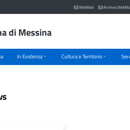
WebMail
Archivio WebMa
na di Messina
ma
In Evidenza
Cultura e Territorio
Serv
ws