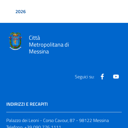
2026
Città
Metropolitana di
Messina
Facebook
Yout
Seguici su:
INDIRIZZI E RECAPITI
Palazzo dei Leoni - Corso Cavour, 87 - 98122 Messina
Telefono:
+39 090 776 1111