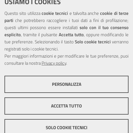
USIAMO I COOKIES
NOTE LEGALI
Questo sito utilizza
cookie tecnici
e talvolta anche
cookie di terze
parti
che potrebbero raccogliere i tuoi dati a fini di profilazione;
Privacy
questi ultimi possono essere installati
solo con il tuo consenso
esplicito
, tramite il pulsante
Accetta tutto
, oppure modificando le
tue preferenze. Selezionando il tasto
Solo cookie tecnici
verranno
registrati solo i cookie tecnici.
Per maggiori informazioni e per modificare le tue preferenze, puoi
Portale realizzato con la partecipazione finanziaria dell'Unione
consultare la nostra
Europea tramite i fondi del POR Sicilia 2000/2006 Misura 6.05 -
Privacy policy
.
Fondo FESR
PERSONALIZZA
COOKIE TECNICI
Questi cookie consentono la corretta navigazione del sito e la rendono
ACCETTA TUTTO
ottimale per ogni utente. Essi non raccolgono i tuoi dati e le tue
informazioni di navigazione per scopi di marketing e profilazione, e
pertanto possono essere utilizzati senza bisogno di acquisire il tuo
© Copyright 2025 Città Metropolitana di Messina -
Credits
|
consenso.
SOLO COOKIE TECNICI
Impostazioni Cookie