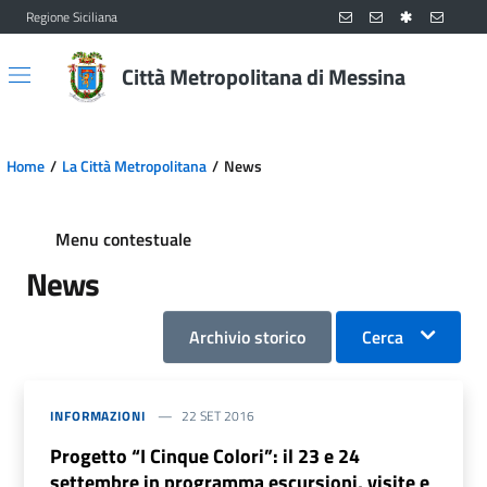
Regione Siciliana
Vai al contenuto principale
Vai al menu principale
Città Metropolitana di Messina
Home
La Città Metropolitana
News
Menu contestuale
News
Archivio storico
Cerca
INFORMAZIONI
22 SET 2016
Progetto “I Cinque Colori”: il 23 e 24
settembre in programma escursioni, visite e