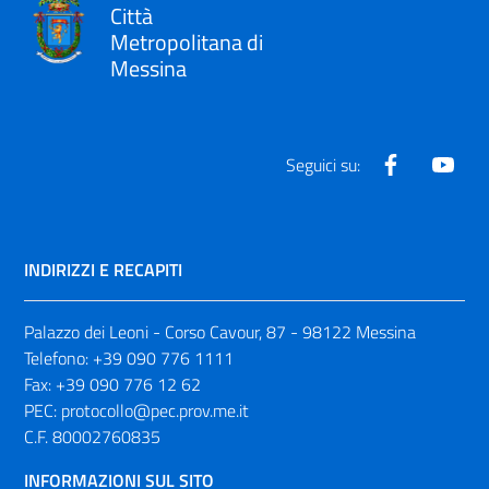
Città
Metropolitana di
Messina
Facebook
Yout
Seguici su:
INDIRIZZI E RECAPITI
Palazzo dei Leoni - Corso Cavour, 87 - 98122 Messina
Telefono:
+39 090 776 1111
Fax:
+39 090 776 12 62
PEC:
protocollo@pec.prov.me.it
C.F. 80002760835
INFORMAZIONI SUL SITO