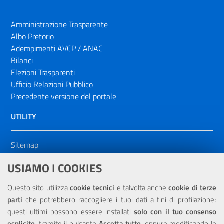
Amministrazione Trasparente
Albo Pretorio
Adempimenti AVCP / ANAC
Bilanci
Elezioni Trasparenti
Ufficio Relazioni Pubblico
Precedente versione del portale
UTILITY
Sitemap
Dichiarazione di accessibilità
USIAMO I COOKIES
NOTE LEGALI
Questo sito utilizza
cookie tecnici
e talvolta anche
cookie di terze
parti
che potrebbero raccogliere i tuoi dati a fini di profilazione;
Privacy
questi ultimi possono essere installati
solo con il tuo consenso
esplicito
, tramite il pulsante
Accetta tutto
, oppure modificando le