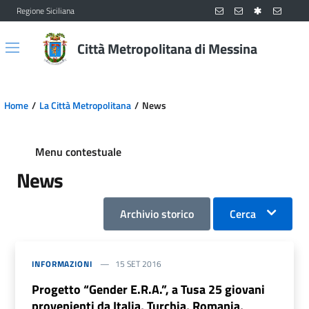
Regione Siciliana
Vai al contenuto principale
Vai al menu principale
Città Metropolitana di Messina
Home
La Città Metropolitana
News
Menu contestuale
News
Archivio storico
Cerca
INFORMAZIONI
15 SET 2016
Progetto “Gender E.R.A.”, a Tusa 25 giovani
provenienti da Italia, Turchia, Romania,