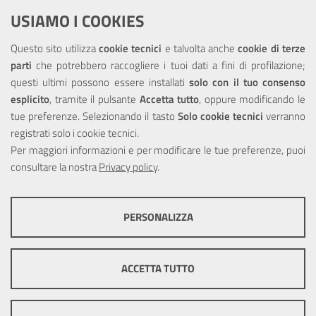
Dichiarazione di accessibilità
USIAMO I COOKIES
NOTE LEGALI
Questo sito utilizza
cookie tecnici
e talvolta anche
cookie di terze
parti
che potrebbero raccogliere i tuoi dati a fini di profilazione;
Privacy
questi ultimi possono essere installati
solo con il tuo consenso
esplicito
, tramite il pulsante
Accetta tutto
, oppure modificando le
tue preferenze. Selezionando il tasto
Solo cookie tecnici
verranno
registrati solo i cookie tecnici.
Per maggiori informazioni e per modificare le tue preferenze, puoi
Portale realizzato con la partecipazione finanziaria dell'Unione
consultare la nostra
Europea tramite i fondi del POR Sicilia 2000/2006 Misura 6.05 -
Privacy policy
.
Fondo FESR
PERSONALIZZA
COOKIE TECNICI
Questi cookie consentono la corretta navigazione del sito e la rendono
ACCETTA TUTTO
ottimale per ogni utente. Essi non raccolgono i tuoi dati e le tue
informazioni di navigazione per scopi di marketing e profilazione, e
pertanto possono essere utilizzati senza bisogno di acquisire il tuo
© Copyright 2025 Città Metropolitana di Messina -
Credits
|
consenso.