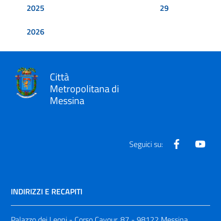
2025
29
2026
Città
Metropolitana di
Messina
Facebook
Yout
Seguici su:
INDIRIZZI E RECAPITI
Palazzo dei Leoni - Corso Cavour, 87 - 98122 Messina