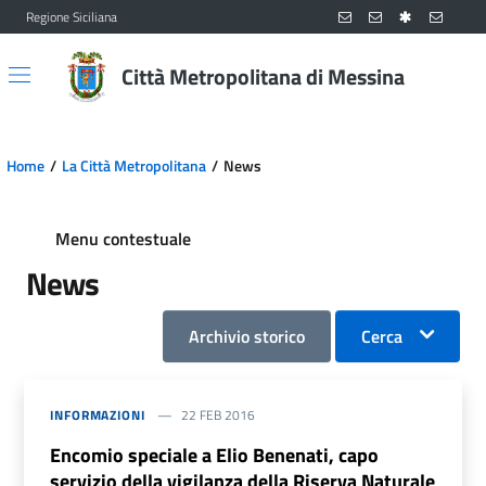
Regione Siciliana
Vai al contenuto principale
Vai al menu principale
Città Metropolitana di Messina
Home
La Città Metropolitana
News
Menu contestuale
News
Archivio storico
Cerca
INFORMAZIONI
22 FEB 2016
Encomio speciale a Elio Benenati, capo
servizio della vigilanza della Riserva Naturale