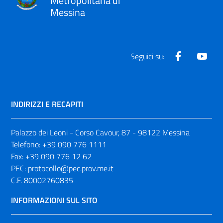
Metropolitana di
Messina
Facebook
Yout
Seguici su:
INDIRIZZI E RECAPITI
Palazzo dei Leoni - Corso Cavour, 87 - 98122 Messina
Telefono:
+39 090 776 1111
Fax:
+39 090 776 12 62
PEC:
protocollo@pec.prov.me.it
C.F. 80002760835
INFORMAZIONI SUL SITO