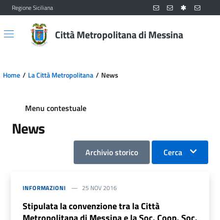
Regione Siciliana
Vai al contenuto principale
Vai al menu principale
Città Metropolitana di Messina
Home
La Città Metropolitana
News
Menu contestuale
News
Archivio storico
Cerca
INFORMAZIONI
25 NOV 2016
Stipulata la convenzione tra la Città
Metropolitana di Messina e la Soc. Coop. Soc.