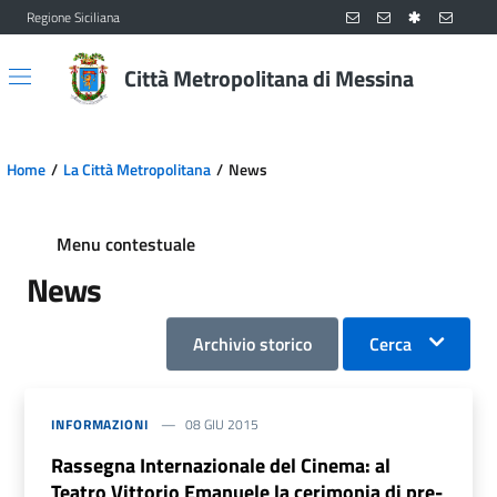
Regione Siciliana
Vai al contenuto principale
Vai al menu principale
Città Metropolitana di Messina
Home
La Città Metropolitana
News
Menu contestuale
News
Archivio storico
Cerca
INFORMAZIONI
08 GIU 2015
Rassegna Internazionale del Cinema: al
Teatro Vittorio Emanuele la cerimonia di pre-