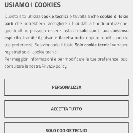
USIAMO I COOKIES
NOTE LEGALI
Questo sito utilizza
cookie tecnici
e talvolta anche
cookie di terze
parti
che potrebbero raccogliere i tuoi dati a fini di profilazione;
Privacy
questi ultimi possono essere installati
solo con il tuo consenso
esplicito
, tramite il pulsante
Accetta tutto
, oppure modificando le
tue preferenze. Selezionando il tasto
Solo cookie tecnici
verranno
registrati solo i cookie tecnici.
Per maggiori informazioni e per modificare le tue preferenze, puoi
Portale realizzato con la partecipazione finanziaria dell'Unione
consultare la nostra
Europea tramite i fondi del POR Sicilia 2000/2006 Misura 6.05 -
Privacy policy
.
Fondo FESR
PERSONALIZZA
COOKIE TECNICI
Questi cookie consentono la corretta navigazione del sito e la rendono
ACCETTA TUTTO
ottimale per ogni utente. Essi non raccolgono i tuoi dati e le tue
informazioni di navigazione per scopi di marketing e profilazione, e
pertanto possono essere utilizzati senza bisogno di acquisire il tuo
© Copyright 2025 Città Metropolitana di Messina -
Credits
|
consenso.
SOLO COOKIE TECNICI
Impostazioni Cookie