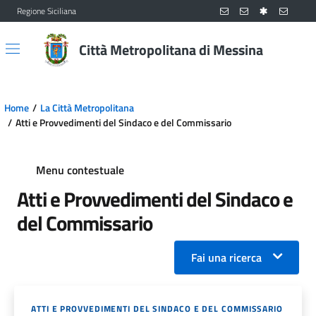
Regione Siciliana
Vai al contenuto principale
Vai al menu principale
Città Metropolitana di Messina
Home
La Città Metropolitana
Atti e Provvedimenti del Sindaco e del Commissario
Menu contestuale
Atti e Provvedimenti del Sindaco e
del Commissario
Fai una ricerca
ATTI E PROVVEDIMENTI DEL SINDACO E DEL COMMISSARIO