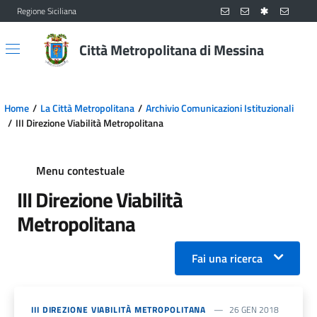
Regione Siciliana
Vai al contenuto principale
Vai al menu principale
Città Metropolitana di Messina
Home
La Città Metropolitana
Archivio Comunicazioni Istituzionali
III Direzione Viabilità Metropolitana
Menu contestuale
III Direzione Viabilità
Metropolitana
Fai una ricerca
III DIREZIONE VIABILITÀ METROPOLITANA
26 GEN 2018