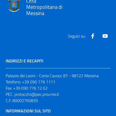
Città
Metropolitana di
Messina
Facebook
Yout
Seguici su:
INDIRIZZI E RECAPITI
Palazzo dei Leoni - Corso Cavour, 87 - 98122 Messina
Telefono:
+39 090 776 1111
Fax:
+39 090 776 12 62
PEC:
protocollo@pec.prov.me.it
C.F. 80002760835
INFORMAZIONI SUL SITO