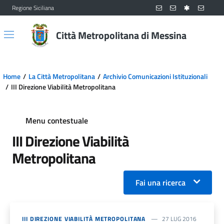
Regione Siciliana
Vai al contenuto principale
Vai al menu principale
Città Metropolitana di Messina
Home
La Città Metropolitana
Archivio Comunicazioni Istituzionali
III Direzione Viabilità Metropolitana
Menu contestuale
III Direzione Viabilità
Metropolitana
Fai una ricerca
III DIREZIONE VIABILITÀ METROPOLITANA
27 LUG 2016