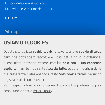
Ufficio Relazioni Pubblico
Precedente versione del portale
UTILITY
Sitemap
Dichiarazione di accessibilità
USIAMO I COOKIES
NOTE LEGALI
Questo sito utilizza
cookie tecnici
e talvolta anche
cookie di terze
parti
che potrebbero raccogliere i tuoi dati a fini di profilazione;
Privacy
questi ultimi possono essere installati
solo con il tuo consenso
esplicito
, tramite il pulsante
Accetta tutto
, oppure modificando le
tue preferenze. Selezionando il tasto
Solo cookie tecnici
verranno
registrati solo i cookie tecnici.
Per maggiori informazioni e per modificare le tue preferenze, puoi
Portale realizzato con la partecipazione finanziaria dell'Unione
consultare la nostra
Europea tramite i fondi del POR Sicilia 2000/2006 Misura 6.05 -
Privacy policy
.
Fondo FESR