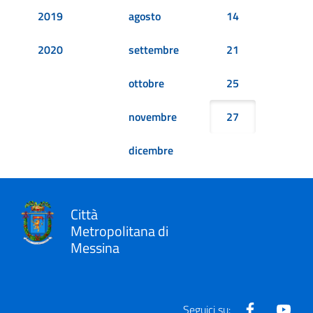
2019
agosto
14
2020
settembre
21
ottobre
25
novembre
27
dicembre
Città
Metropolitana di
Messina
Facebook
Yout
Seguici su: