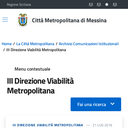
Regione Siciliana
Vai al contenuto principale
Vai al menu principale
Città Metropolitana di Messina
Home
La Città Metropolitana
Archivio Comunicazioni Istituzionali
III Direzione Viabilità Metropolitana
Menu contestuale
III Direzione Viabilità
Metropolitana
Fai una ricerca
III DIREZIONE VIABILITÀ METROPOLITANA
21 LUG 2016