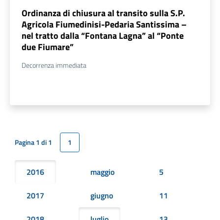
Ordinanza di chiusura al transito sulla S.P.
Agricola Fiumedinisi-Pedaria Santissima –
nel tratto dalla “Fontana Lagna” al “Ponte
due Fiumare”
Decorrenza immediata
Pagina 1 di 1
1
2016
maggio
5
2017
giugno
11
2018
luglio
13