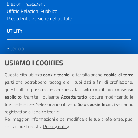
Elezioni Trasparenti
Ufficio Relazioni Pubblico
Precedente versione del portale
UTILITY
Sitemap
Dichiarazione di accessibilità
USIAMO I COOKIES
NOTE LEGALI
Questo sito utilizza
cookie tecnici
e talvolta anche
cookie di terze
parti
che potrebbero raccogliere i tuoi dati a fini di profilazione;
Privacy
questi ultimi possono essere installati
solo con il tuo consenso
esplicito
, tramite il pulsante
Accetta tutto
, oppure modificando le
tue preferenze. Selezionando il tasto
Solo cookie tecnici
verranno
registrati solo i cookie tecnici.
Per maggiori informazioni e per modificare le tue preferenze, puoi
Portale realizzato con la partecipazione finanziaria dell'Unione
consultare la nostra
Europea tramite i fondi del POR Sicilia 2000/2006 Misura 6.05 -
Privacy policy
.
Fondo FESR